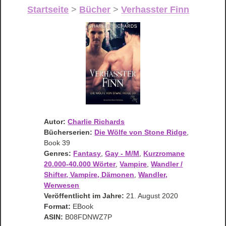
Startseite
>
Bücher
>
Verhasster Finn
Autor:
Charlie Richards
Bücherserien:
Die Wölfe von Stone Ridge
,
Book 39
Genres:
Fantasy
,
Gay - M/M
,
Kurzromane
20.000-40.000 Wörter
,
Vampire
,
Wandler /
Shifter, Vampire, Dämonen
,
Wandler,
Werwesen
Veröffentlicht im Jahre:
21. August 2020
Format:
EBook
ASIN:
B08FDNWZ7P