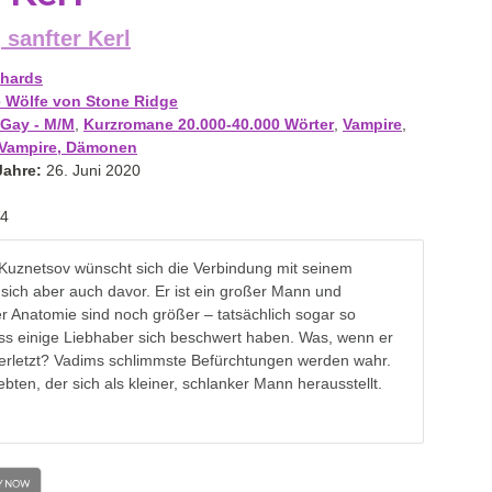
 sanfter Kerl
chards
e Wölfe von Stone Ridge
Gay - M/M
,
Kurzromane 20.000-40.000 Wörter
,
Vampire
,
, Vampire, Dämonen
Jahre:
26. Juni 2020
4
Kuznetsov wünscht sich die Verbindung mit seinem
t sich aber auch davor. Er ist ein großer Mann und
er Anatomie sind noch größer – tatsächlich sogar so
ss einige Liebhaber sich beschwert haben. Was, wenn er
verletzt? Vadims schlimmste Befürchtungen werden wahr.
iebten, der sich als kleiner, schlanker Mann herausstellt.