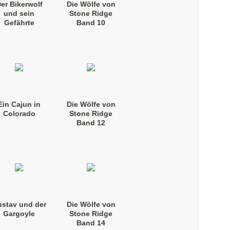
er Bikerwolf
Die Wölfe von
und sein
Stone Ridge
Gefährte
Band 10
(Taschenbuch)
Ein Cajun in
Die Wölfe von
Colorado
Stone Ridge
Band 12
(Taschenbuch)
stav und der
Die Wölfe von
Gargoyle
Stone Ridge
Band 14