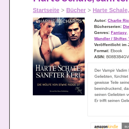
Startseite
>
Bücher
>
Harte Schale,
Autor:
Charlie Ri
Bücherserien:
Di
Genres:
Fantasy
,
Wandler / Shifter
Veröffentlicht im 
Format:
Ebook
ASIN:
B08B3B4GV
Der Vampir Vadim 
Geliebten, fürchte
gewisse Teile sein
beeindruckend, da
seinen Geliebten 
Er trifft seinen Gel