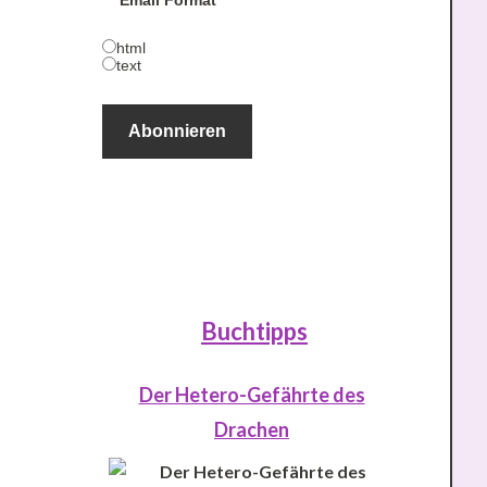
Email Format
html
text
Buchtipps
Der Hetero-Gefährte des
Drachen