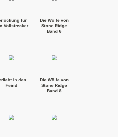
erlockung für
Die Wölfe von
n Vollstrecker
Stone Ridge
Band 6
(Taschenbuch)
erliebt in den
Die Wölfe von
Feind
Stone Ridge
Band 8
(Taschenbuch)