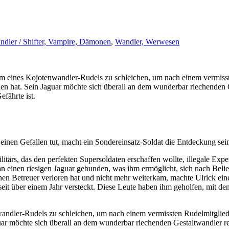
ndler / Shifter, Vampire, Dämonen
,
Wandler, Werwesen
ium eines Kojotenwandler-Rudels zu schleichen, um nach einem vermisst
hen hat. Sein Jaguar möchte sich überall an dem wunderbar riechenden 
fährte ist.
nen Gefallen tut, macht ein Sondereinsatz-Soldat die Entdeckung sei
tärs, das den perfekten Supersoldaten erschaffen wollte, illegale Expe
 an einen riesigen Jaguar gebunden, was ihm ermöglicht, sich nach Bel
en Betreuer verloren hat und nicht mehr weiterkam, machte Ulrick eine
h seit über einem Jahr versteckt. Diese Leute haben ihm geholfen, m
enwandler-Rudels zu schleichen, um nach einem vermissten Rudelmitglied
guar möchte sich überall an dem wunderbar riechenden Gestaltwandler re