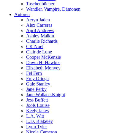
Taschenbücher
Wandler, Vampire, Dämonen
Autoren
Aeryn Jaden
Alex Carreras
April Andrews
Ashley Malkin
Charlie Richards
CK Noel
Clair de Lune
Cooper McKenzie
Dawn H. Hawkes
Elizabeth Monvey
Fel Fern
Frey Ortega
Gale Stanley
Jane Perky
Jane Wallace-Knight
Jess Buffett
Jools Louise
Keely Jakes
L.A. Witt
L.D. Blakeley
Lynn Tyler
Nicola Cameron