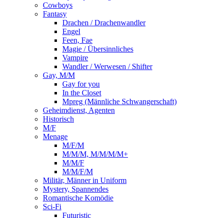
Cowboys
Fantasy
Drachen / Drachenwandler
Engel
Feen, Fae
Magie / Übersinnliches
Vampire
Wandler / Werwesen / Shifter
Gay, M/M
Gay for you
In the Closet
Mpreg (Männliche Schwangerschaft)
Geheimdienst, Agenten
Historisch
M/F
Menage
M/F/M
M/M/M, M/M/M/M+
M/M/F
M/M/F/M
Militär, Männer in Uniform
Mystery, Spannendes
Romantische Komödie
Sci-Fi
Futuristic