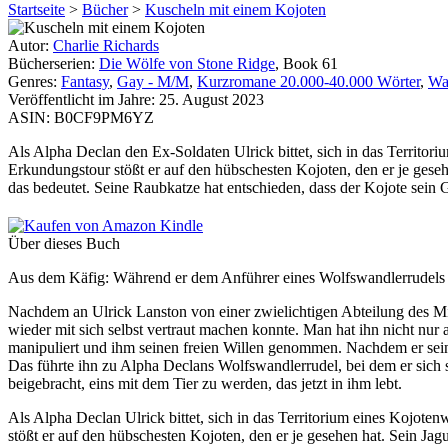
Startseite
>
Bücher
>
Kuscheln mit einem Kojoten
Autor:
Charlie Richards
Bücherserien:
Die Wölfe von Stone Ridge
, Book 61
Genres:
Fantasy
,
Gay - M/M
,
Kurzromane 20.000-40.000 Wörter
,
Wa
Veröffentlicht im Jahre:
25. August 2023
ASIN:
B0CF9PM6YZ
Als Alpha Declan den Ex-Soldaten Ulrick bittet, sich in das Territor
Erkundungstour stößt er auf den hübschesten Kojoten, den er je gese
das bedeutet. Seine Raubkatze hat entschieden, dass der Kojote sein Ge
Über dieses Buch
Aus dem Käfig: Während er dem Anführer eines Wolfswandlerrudels ei
Nachdem an Ulrick Lanston von einer zwielichtigen Abteilung des Mili
wieder mit sich selbst vertraut machen konnte. Man hat ihn nicht nur
manipuliert und ihm seinen freien Willen genommen. Nachdem er sein
Das führte ihn zu Alpha Declans Wolfswandlerrudel, bei dem er sic
beigebracht, eins mit dem Tier zu werden, das jetzt in ihm lebt.
Als Alpha Declan Ulrick bittet, sich in das Territorium eines Kojot
stößt er auf den hübschesten Kojoten, den er je gesehen hat. Sein Ja