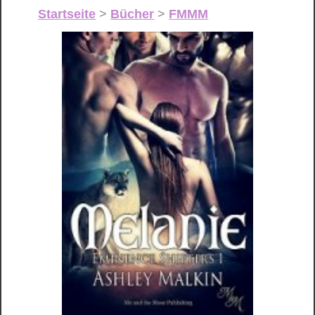
Startseite
>
Bücher
>
FMMM