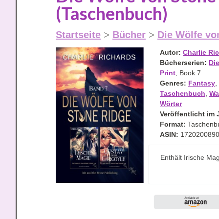
(Taschenbuch)
Startseite
>
Bücher
>
Die Wölfe vo
Autor:
Charlie Ri
Bücherserien:
Di
Print
, Book 7
Genres:
Fantasy
,
Taschenbuch
,
Wa
Wörter
Veröffentlicht im 
Format:
Taschenb
ASIN:
172020089
Enthält Irische Ma