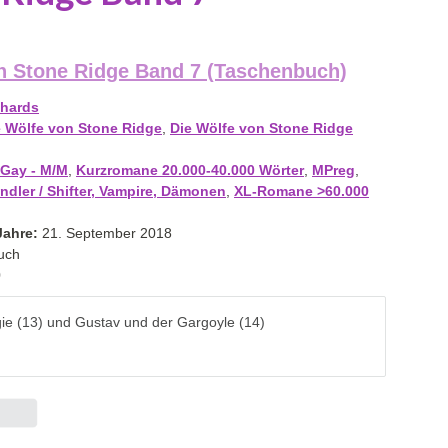
n Stone Ridge Band 7 (Taschenbuch)
chards
e Wölfe von Stone Ridge
,
Die Wölfe von Stone Ridge
Gay - M/M
,
Kurzromane 20.000-40.000 Wörter
,
MPreg
,
ndler / Shifter, Vampire, Dämonen
,
XL-Romane >60.000
Jahre:
21. September 2018
uch
0
gie (13) und Gustav und der Gargoyle (14)