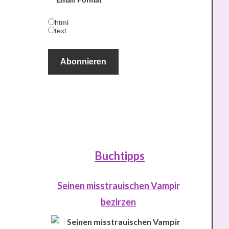
Email Format
html
text
Buchtipps
Seinen misstrauischen Vampir
bezirzen