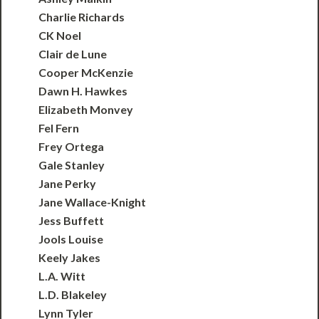
Charlie Richards
CK Noel
Clair de Lune
Cooper McKenzie
Dawn H. Hawkes
Elizabeth Monvey
Fel Fern
Frey Ortega
Gale Stanley
Jane Perky
Jane Wallace-Knight
Jess Buffett
Jools Louise
Keely Jakes
L.A. Witt
L.D. Blakeley
Lynn Tyler