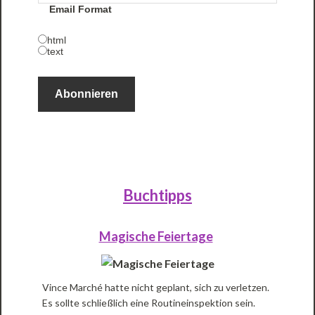
Email Format
e
html
text
Buchtipps
Magische Feiertage
Vince Marché hatte nicht geplant, sich zu verletzen.
Es sollte schließlich eine Routineinspektion sein.