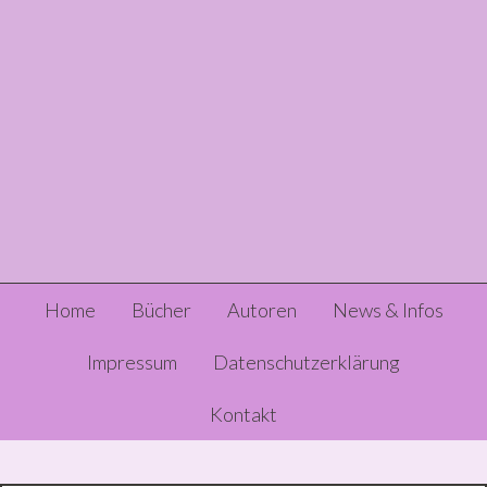
Skip
Skip
Skip
to
to
to
primary
content
primary
navigation
sidebar
Header
Main
Home
Bücher
Autoren
News & Infos
Right
navigation
Impressum
Datenschutzerklärung
Kontakt