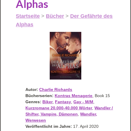
Alphas
Startseite
>
Bücher
>
Der Gefährte des
Alphas
Autor:
Charlie Richards
Bücherserien:
Kontras Menagerie
, Book 15
Genres:
Biker
,
Fantasy
,
Gay - M/M
,
Kurzromane 20.000-40.000 Wörter
,
Wandler /
Shifter, Vampire, Dämonen
,
Wandler,
Werwesen
Veröffentlicht im Jahre:
17. April 2020