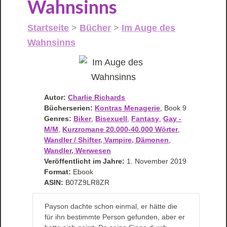
Wahnsinns
Startseite
>
Bücher
>
Im Auge des
Wahnsinns
Autor:
Charlie Richards
Bücherserien:
Kontras Menagerie
, Book 9
Genres:
Biker
,
Bisexuell
,
Fantasy
,
Gay -
M/M
,
Kurzromane 20.000-40.000 Wörter
,
Wandler / Shifter, Vampire, Dämonen
,
Wandler, Werwesen
Veröffentlicht im Jahre:
1. November 2019
Format:
Ebook
ASIN:
B07Z9LR8ZR
Payson dachte schon einmal, er hätte die
für ihn bestimmte Person gefunden, aber er