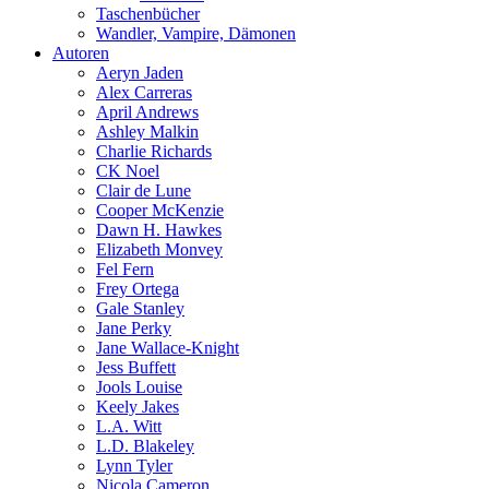
Taschenbücher
Wandler, Vampire, Dämonen
Autoren
Aeryn Jaden
Alex Carreras
April Andrews
Ashley Malkin
Charlie Richards
CK Noel
Clair de Lune
Cooper McKenzie
Dawn H. Hawkes
Elizabeth Monvey
Fel Fern
Frey Ortega
Gale Stanley
Jane Perky
Jane Wallace-Knight
Jess Buffett
Jools Louise
Keely Jakes
L.A. Witt
L.D. Blakeley
Lynn Tyler
Nicola Cameron