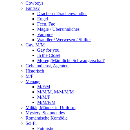
Cowboys
Fantasy
Drachen / Drachenwandler
Engel
Feen, Fae
Magie / Übersinnliches
Vampire
Wandler / Werwesen / Shifter
Gay, M/M
Gay for you
In the Closet
Mpreg (Männliche Schwangerschaft)
Geheimdienst, Agenten
Historisch
M/F
Menage
M/F/M
M/M/M, M/M/M/M+
M/M/F
M/M/F/M
Militär, Männer in Uniform
Mystery, Spannendes
Romantische Komödie
Sci-Fi
Futuristic