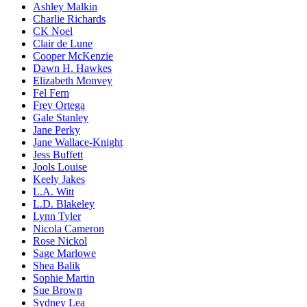
Ashley Malkin
Charlie Richards
CK Noel
Clair de Lune
Cooper McKenzie
Dawn H. Hawkes
Elizabeth Monvey
Fel Fern
Frey Ortega
Gale Stanley
Jane Perky
Jane Wallace-Knight
Jess Buffett
Jools Louise
Keely Jakes
L.A. Witt
L.D. Blakeley
Lynn Tyler
Nicola Cameron
Rose Nickol
Sage Marlowe
Shea Balik
Sophie Martin
Sue Brown
Sydney Lea