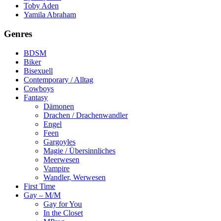
Toby Aden
Yamila Abraham
Genres
BDSM
Biker
Bisexuell
Contemporary / Alltag
Cowboys
Fantasy
Dämonen
Drachen / Drachenwandler
Engel
Feen
Gargoyles
Magie / Übersinnliches
Meerwesen
Vampire
Wandler, Werwesen
First Time
Gay – M/M
Gay for You
In the Closet