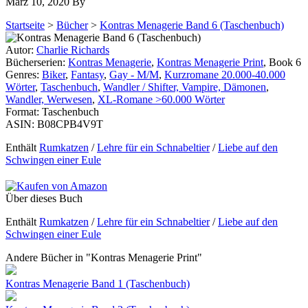
März 10, 2020
By
Startseite
>
Bücher
>
Kontras Menagerie Band 6 (Taschenbuch)
Autor:
Charlie Richards
Bücherserien:
Kontras Menagerie
,
Kontras Menagerie Print
, Book 6
Genres:
Biker
,
Fantasy
,
Gay - M/M
,
Kurzromane 20.000-40.000
Wörter
,
Taschenbuch
,
Wandler / Shifter, Vampire, Dämonen
,
Wandler, Werwesen
,
XL-Romane >60.000 Wörter
Format:
Taschenbuch
ASIN:
B08CPB4V9T
Enthält
Rumkatzen
/
Lehre für ein Schnabeltier
/
Liebe auf den
Schwingen einer Eule
Über dieses Buch
Enthält
Rumkatzen
/
Lehre für ein Schnabeltier
/
Liebe auf den
Schwingen einer Eule
Andere Bücher in "Kontras Menagerie Print"
Kontras Menagerie Band 1 (Taschenbuch)