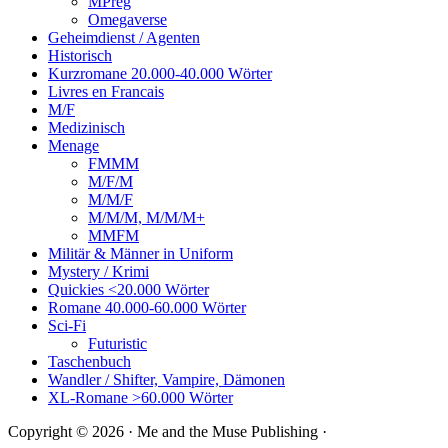
MPreg
Omegaverse
Geheimdienst / Agenten
Historisch
Kurzromane 20.000-40.000 Wörter
Livres en Francais
M/F
Medizinisch
Menage
FMMM
M/F/M
M/M/F
M/M/M, M/M/M+
MMFM
Militär & Männer in Uniform
Mystery / Krimi
Quickies <20.000 Wörter
Romane 40.000-60.000 Wörter
Sci-Fi
Futuristic
Taschenbuch
Wandler / Shifter, Vampire, Dämonen
XL-Romane >60.000 Wörter
Copyright © 2026 · Me and the Muse Publishing ·