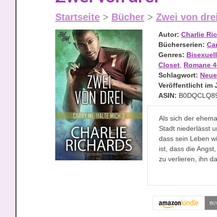
Startseite
>
Bücher
>
Zwei von dre
Autor:
Charlie Ri
Bücherserien:
Ca
Genres:
Bisexuell
Closet
,
Romane 40
Schlagwort:
Neue
Veröffentlicht im 
ASIN:
B0DQCLQ8
Als sich der ehema
Stadt niederlässt 
dass sein Leben wi
ist, dass die Angs
zu verlieren, ihn d