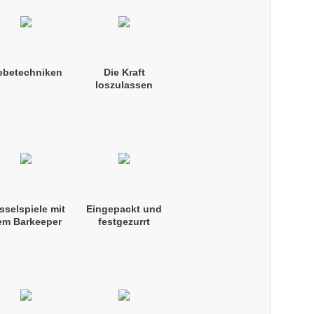
ebetechniken
Die Kraft
loszulassen
sselspiele mit
Eingepackt und
em Barkeeper
festgezurrt