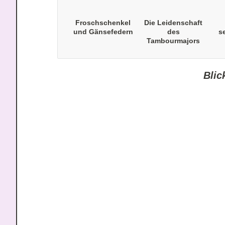
Froschschenkel
Die Leidenschaft
und Gänsefedern
des
s
Tambourmajors
Blic