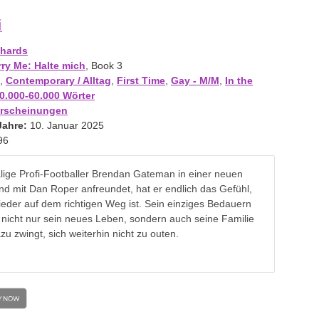
i
chards
rry Me: Halte mich
, Book 3
,
Contemporary / Alltag
,
First Time
,
Gay - M/M
,
In the
.000-60.000 Wörter
rscheinungen
Jahre:
10. Januar 2025
96
lige Profi-Footballer Brendan Gateman in einer neuen
und mit Dan Roper anfreundet, hat er endlich das Gefühl,
eder auf dem richtigen Weg ist. Sein einziges Bedauern
t, nicht nur sein neues Leben, sondern auch seine Familie
azu zwingt, sich weiterhin nicht zu outen.