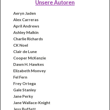
Unsere Autoren
Aeryn Jaden
Alex Carreras
April Andrews
Ashley Malkin
Charlie Richards
CK Noel
Clair de Lune
Cooper McKenzie
Dawn H. Hawkes
Elizabeth Monvey
Fel Fern
Frey Ortega
Gale Stanley
Jane Perky
Jane Wallace-Knight
Jess Buffett