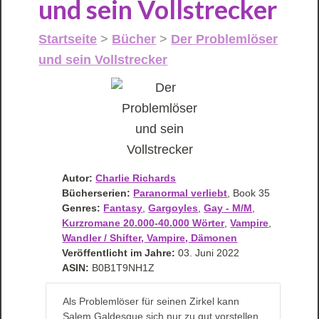
und sein Vollstrecker
Startseite
>
Bücher
>
Der Problemlöser
und sein Vollstrecker
Autor:
Charlie Richards
Bücherserien:
Paranormal verliebt
, Book 35
Genres:
Fantasy
,
Gargoyles
,
Gay - M/M
,
Kurzromane 20.000-40.000 Wörter
,
Vampire
,
Wandler / Shifter, Vampire, Dämonen
Veröffentlicht im Jahre:
03. Juni 2022
ASIN:
B0B1T9NH1Z
Als Problemlöser für seinen Zirkel kann
Salem Galdesque sich nur zu gut vorstellen,