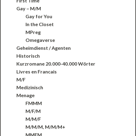
First Time
Gay – M/M
Gay for You
In the Closet
MPreg
Omegaverse
Geheimdienst / Agenten
Historisch
Kurzromane 20.000-40.000 Wörter
Livres en Francais
M/F
Medizinisch
Menage
FMMM
M/F/M
M/M/F
M/M/M, M/M/M+
MMFM