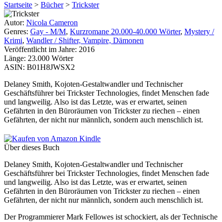
Startseite
>
Bücher
>
Trickster
Autor:
Nicola Cameron
Genres:
Gay - M/M
,
Kurzromane 20.000-40.000 Wörter
,
Mystery /
Krimi
,
Wandler / Shifter, Vampire, Dämonen
Veröffentlicht im Jahre:
2016
Länge:
23.000 Wörter
ASIN:
B01H8JWSX2
Delaney Smith, Kojoten-Gestaltwandler und Technischer
Geschäftsführer bei Trickster Technologies, findet Menschen fade
und langweilig. Also ist das Letzte, was er erwartet, seinen
Gefährten in den Büroräumen von Trickster zu riechen – einen
Gefährten, der nicht nur männlich, sondern auch menschlich ist.
Über dieses Buch
Delaney Smith, Kojoten-Gestaltwandler und Technischer
Geschäftsführer bei Trickster Technologies, findet Menschen fade
und langweilig. Also ist das Letzte, was er erwartet, seinen
Gefährten in den Büroräumen von Trickster zu riechen – einen
Gefährten, der nicht nur männlich, sondern auch menschlich ist.
Der Programmierer Mark Fellowes ist schockiert, als der Technische