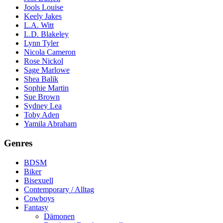
Jools Louise
Keely Jakes
L.A. Witt
L.D. Blakeley
Lynn Tyler
Nicola Cameron
Rose Nickol
Sage Marlowe
Shea Balik
Sophie Martin
Sue Brown
Sydney Lea
Toby Aden
Yamila Abraham
Genres
BDSM
Biker
Bisexuell
Contemporary / Alltag
Cowboys
Fantasy
Dämonen