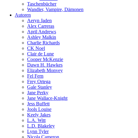
Taschenbücher
Wandler, Vampire, Dämonen
Autoren
Aeryn Jaden
Alex Carreras
April Andrews
Ashley Malkin
Charlie Richards
CK Noel
Clair de Lune
Cooper McKenzie
Dawn H. Hawkes
Elizabeth Monvey
Fel Fern
Frey Ortega
Gale Stanley
Jane Perky
Jane Wallace-Knight
Jess Buffett
Jools Louise
Keely Jakes
L.A. Witt
L.D. Blakeley
Lynn Tyler
Nicola Cameron