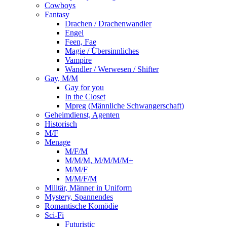
Cowboys
Fantasy
Drachen / Drachenwandler
Engel
Feen, Fae
Magie / Übersinnliches
Vampire
Wandler / Werwesen / Shifter
Gay, M/M
Gay for you
In the Closet
Mpreg (Männliche Schwangerschaft)
Geheimdienst, Agenten
Historisch
M/F
Menage
M/F/M
M/M/M, M/M/M/M+
M/M/F
M/M/F/M
Militär, Männer in Uniform
Mystery, Spannendes
Romantische Komödie
Sci-Fi
Futuristic