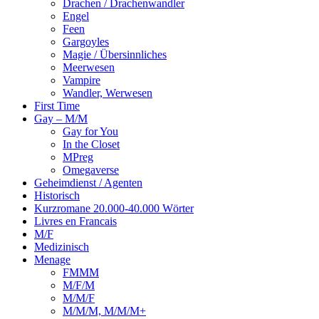
Drachen / Drachenwandler
Engel
Feen
Gargoyles
Magie / Übersinnliches
Meerwesen
Vampire
Wandler, Werwesen
First Time
Gay – M/M
Gay for You
In the Closet
MPreg
Omegaverse
Geheimdienst / Agenten
Historisch
Kurzromane 20.000-40.000 Wörter
Livres en Francais
M/F
Medizinisch
Menage
FMMM
M/F/M
M/M/F
M/M/M, M/M/M+