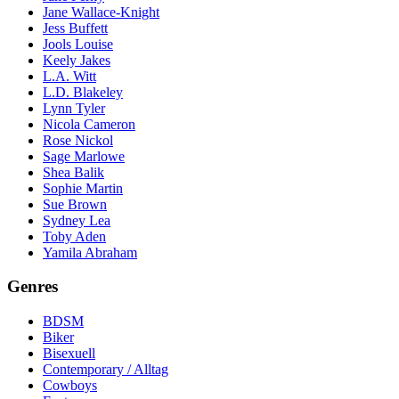
Jane Wallace-Knight
Jess Buffett
Jools Louise
Keely Jakes
L.A. Witt
L.D. Blakeley
Lynn Tyler
Nicola Cameron
Rose Nickol
Sage Marlowe
Shea Balik
Sophie Martin
Sue Brown
Sydney Lea
Toby Aden
Yamila Abraham
Genres
BDSM
Biker
Bisexuell
Contemporary / Alltag
Cowboys