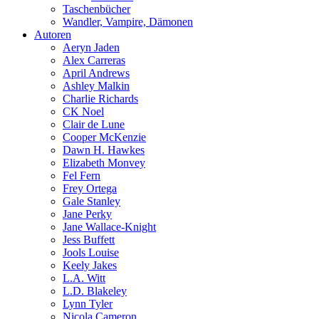
Taschenbücher
Wandler, Vampire, Dämonen
Autoren
Aeryn Jaden
Alex Carreras
April Andrews
Ashley Malkin
Charlie Richards
CK Noel
Clair de Lune
Cooper McKenzie
Dawn H. Hawkes
Elizabeth Monvey
Fel Fern
Frey Ortega
Gale Stanley
Jane Perky
Jane Wallace-Knight
Jess Buffett
Jools Louise
Keely Jakes
L.A. Witt
L.D. Blakeley
Lynn Tyler
Nicola Cameron