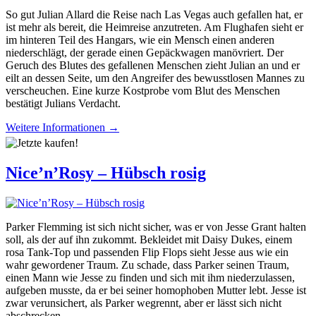
So gut Julian Allard die Reise nach Las Vegas auch gefallen hat, er
ist mehr als bereit, die Heimreise anzutreten. Am Flughafen sieht er
im hinteren Teil des Hangars, wie ein Mensch einen anderen
niederschlägt, der gerade einen Gepäckwagen manövriert. Der
Geruch des Blutes des gefallenen Menschen zieht Julian an und er
eilt an dessen Seite, um den Angreifer des bewusstlosen Mannes zu
verscheuchen. Eine kurze Kostprobe vom Blut des Menschen
bestätigt Julians Verdacht.
Weitere Informationen →
Nice’n’Rosy – Hübsch rosig
Parker Flemming ist sich nicht sicher, was er von Jesse Grant halten
soll, als der auf ihn zukommt. Bekleidet mit Daisy Dukes, einem
rosa Tank-Top und passenden Flip Flops sieht Jesse aus wie ein
wahr gewordener Traum. Zu schade, dass Parker seinen Traum,
einen Mann wie Jesse zu finden und sich mit ihm niederzulassen,
aufgeben musste, da er bei seiner homophoben Mutter lebt. Jesse ist
zwar verunsichert, als Parker wegrennt, aber er lässt sich nicht
abschrecken.