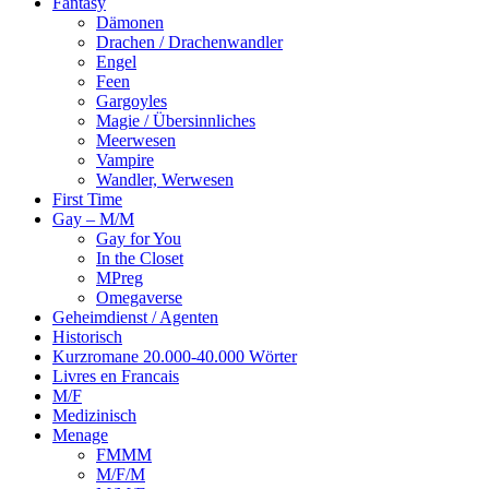
Fantasy
Dämonen
Drachen / Drachenwandler
Engel
Feen
Gargoyles
Magie / Übersinnliches
Meerwesen
Vampire
Wandler, Werwesen
First Time
Gay – M/M
Gay for You
In the Closet
MPreg
Omegaverse
Geheimdienst / Agenten
Historisch
Kurzromane 20.000-40.000 Wörter
Livres en Francais
M/F
Medizinisch
Menage
FMMM
M/F/M