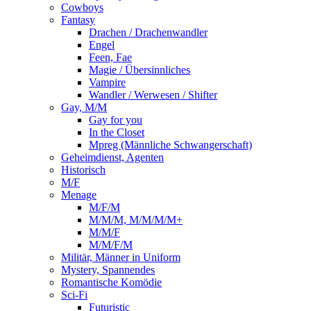
Cowboys
Fantasy
Drachen / Drachenwandler
Engel
Feen, Fae
Magie / Übersinnliches
Vampire
Wandler / Werwesen / Shifter
Gay, M/M
Gay for you
In the Closet
Mpreg (Männliche Schwangerschaft)
Geheimdienst, Agenten
Historisch
M/F
Menage
M/F/M
M/M/M, M/M/M/M+
M/M/F
M/M/F/M
Militär, Männer in Uniform
Mystery, Spannendes
Romantische Komödie
Sci-Fi
Futuristic