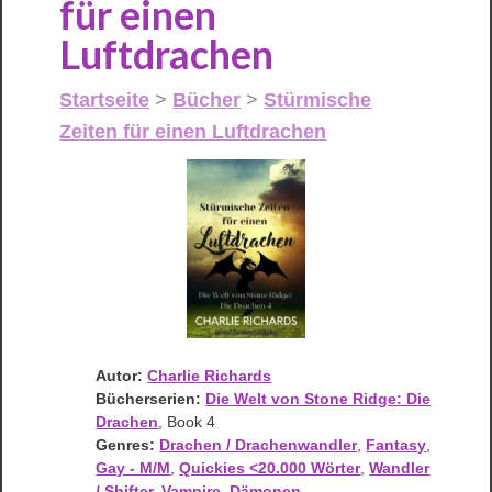
für einen
Luftdrachen
Startseite
>
Bücher
>
Stürmische
Zeiten für einen Luftdrachen
Autor:
Charlie Richards
Bücherserien:
Die Welt von Stone Ridge: Die
Drachen
, Book 4
Genres:
Drachen / Drachenwandler
,
Fantasy
,
Gay - M/M
,
Quickies <20.000 Wörter
,
Wandler
/ Shifter, Vampire, Dämonen