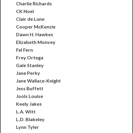
Charlie Richards
CK Noel
Clair de Lune
Cooper McKenzie
Dawn H. Hawkes
Elizabeth Monvey
Fel Fern
Frey Ortega
Gale Stanley
Jane Perky
Jane Wallace-Knight
Jess Buffett
Jools Louise
Keely Jakes
L.A. Witt
L.D. Blakeley
Lynn Tyler