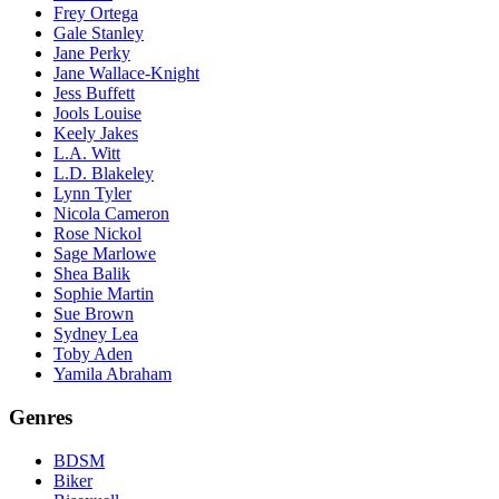
Frey Ortega
Gale Stanley
Jane Perky
Jane Wallace-Knight
Jess Buffett
Jools Louise
Keely Jakes
L.A. Witt
L.D. Blakeley
Lynn Tyler
Nicola Cameron
Rose Nickol
Sage Marlowe
Shea Balik
Sophie Martin
Sue Brown
Sydney Lea
Toby Aden
Yamila Abraham
Genres
BDSM
Biker