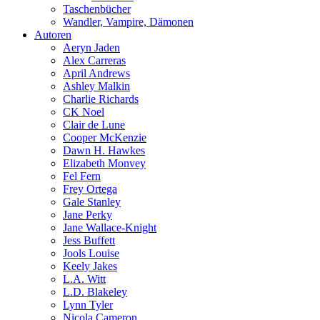
Taschenbücher
Wandler, Vampire, Dämonen
Autoren
Aeryn Jaden
Alex Carreras
April Andrews
Ashley Malkin
Charlie Richards
CK Noel
Clair de Lune
Cooper McKenzie
Dawn H. Hawkes
Elizabeth Monvey
Fel Fern
Frey Ortega
Gale Stanley
Jane Perky
Jane Wallace-Knight
Jess Buffett
Jools Louise
Keely Jakes
L.A. Witt
L.D. Blakeley
Lynn Tyler
Nicola Cameron