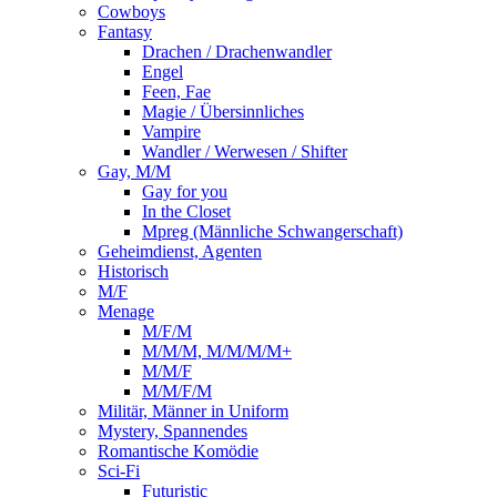
Cowboys
Fantasy
Drachen / Drachenwandler
Engel
Feen, Fae
Magie / Übersinnliches
Vampire
Wandler / Werwesen / Shifter
Gay, M/M
Gay for you
In the Closet
Mpreg (Männliche Schwangerschaft)
Geheimdienst, Agenten
Historisch
M/F
Menage
M/F/M
M/M/M, M/M/M/M+
M/M/F
M/M/F/M
Militär, Männer in Uniform
Mystery, Spannendes
Romantische Komödie
Sci-Fi
Futuristic