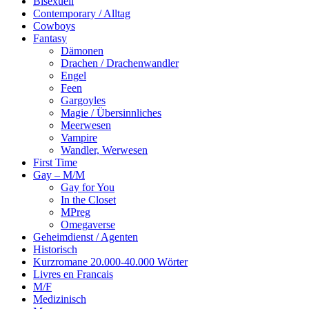
Bisexuell
Contemporary / Alltag
Cowboys
Fantasy
Dämonen
Drachen / Drachenwandler
Engel
Feen
Gargoyles
Magie / Übersinnliches
Meerwesen
Vampire
Wandler, Werwesen
First Time
Gay – M/M
Gay for You
In the Closet
MPreg
Omegaverse
Geheimdienst / Agenten
Historisch
Kurzromane 20.000-40.000 Wörter
Livres en Francais
M/F
Medizinisch