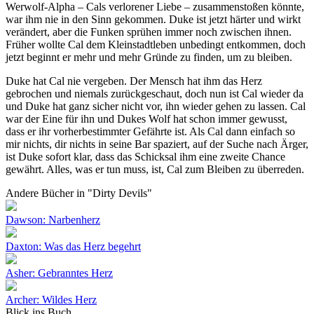
Werwolf-Alpha – Cals verlorener Liebe – zusammenstoßen könnte,
war ihm nie in den Sinn gekommen. Duke ist jetzt härter und wirkt
verändert, aber die Funken sprühen immer noch zwischen ihnen.
Früher wollte Cal dem Kleinstadtleben unbedingt entkommen, doch
jetzt beginnt er mehr und mehr Gründe zu finden, um zu bleiben.
Duke hat Cal nie vergeben. Der Mensch hat ihm das Herz
gebrochen und niemals zurückgeschaut, doch nun ist Cal wieder da
und Duke hat ganz sicher nicht vor, ihn wieder gehen zu lassen. Cal
war der Eine für ihn und Dukes Wolf hat schon immer gewusst,
dass er ihr vorherbestimmter Gefährte ist. Als Cal dann einfach so
mir nichts, dir nichts in seine Bar spaziert, auf der Suche nach Ärger,
ist Duke sofort klar, dass das Schicksal ihm eine zweite Chance
gewährt. Alles, was er tun muss, ist, Cal zum Bleiben zu überreden.
Andere Bücher in "Dirty Devils"
Dawson: Narbenherz
Daxton: Was das Herz begehrt
Asher: Gebranntes Herz
Archer: Wildes Herz
Blick ins Buch