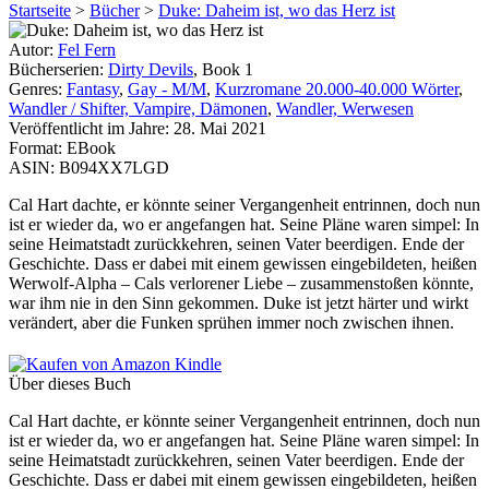
Startseite
>
Bücher
>
Duke: Daheim ist, wo das Herz ist
Autor:
Fel Fern
Bücherserien:
Dirty Devils
, Book 1
Genres:
Fantasy
,
Gay - M/M
,
Kurzromane 20.000-40.000 Wörter
,
Wandler / Shifter, Vampire, Dämonen
,
Wandler, Werwesen
Veröffentlicht im Jahre:
28. Mai 2021
Format:
EBook
ASIN:
B094XX7LGD
Cal Hart dachte, er könnte seiner Vergangenheit entrinnen, doch nun
ist er wieder da, wo er angefangen hat. Seine Pläne waren simpel: In
seine Heimatstadt zurückkehren, seinen Vater beerdigen. Ende der
Geschichte. Dass er dabei mit einem gewissen eingebildeten, heißen
Werwolf-Alpha – Cals verlorener Liebe – zusammenstoßen könnte,
war ihm nie in den Sinn gekommen. Duke ist jetzt härter und wirkt
verändert, aber die Funken sprühen immer noch zwischen ihnen.
Über dieses Buch
Cal Hart dachte, er könnte seiner Vergangenheit entrinnen, doch nun
ist er wieder da, wo er angefangen hat. Seine Pläne waren simpel: In
seine Heimatstadt zurückkehren, seinen Vater beerdigen. Ende der
Geschichte. Dass er dabei mit einem gewissen eingebildeten, heißen