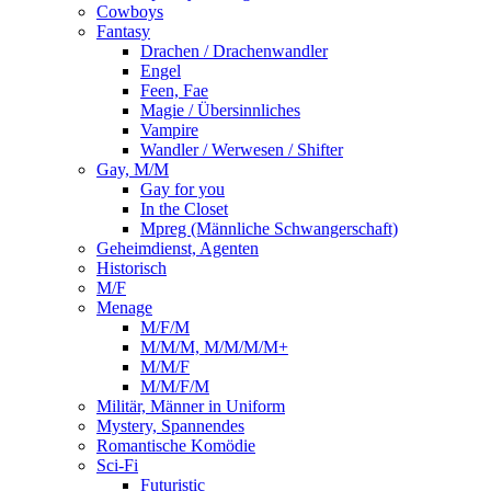
Cowboys
Fantasy
Drachen / Drachenwandler
Engel
Feen, Fae
Magie / Übersinnliches
Vampire
Wandler / Werwesen / Shifter
Gay, M/M
Gay for you
In the Closet
Mpreg (Männliche Schwangerschaft)
Geheimdienst, Agenten
Historisch
M/F
Menage
M/F/M
M/M/M, M/M/M/M+
M/M/F
M/M/F/M
Militär, Männer in Uniform
Mystery, Spannendes
Romantische Komödie
Sci-Fi
Futuristic