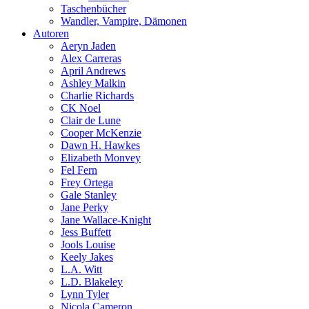
Taschenbücher
Wandler, Vampire, Dämonen
Autoren
Aeryn Jaden
Alex Carreras
April Andrews
Ashley Malkin
Charlie Richards
CK Noel
Clair de Lune
Cooper McKenzie
Dawn H. Hawkes
Elizabeth Monvey
Fel Fern
Frey Ortega
Gale Stanley
Jane Perky
Jane Wallace-Knight
Jess Buffett
Jools Louise
Keely Jakes
L.A. Witt
L.D. Blakeley
Lynn Tyler
Nicola Cameron