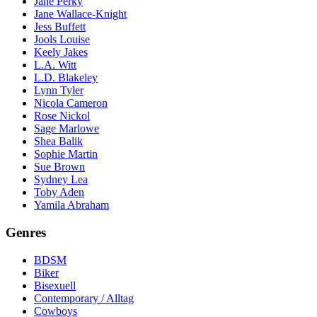
Jane Perky
Jane Wallace-Knight
Jess Buffett
Jools Louise
Keely Jakes
L.A. Witt
L.D. Blakeley
Lynn Tyler
Nicola Cameron
Rose Nickol
Sage Marlowe
Shea Balik
Sophie Martin
Sue Brown
Sydney Lea
Toby Aden
Yamila Abraham
Genres
BDSM
Biker
Bisexuell
Contemporary / Alltag
Cowboys