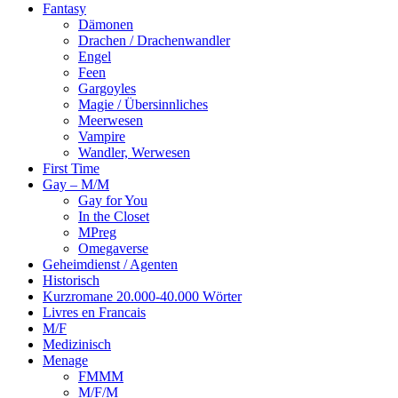
Fantasy
Dämonen
Drachen / Drachenwandler
Engel
Feen
Gargoyles
Magie / Übersinnliches
Meerwesen
Vampire
Wandler, Werwesen
First Time
Gay – M/M
Gay for You
In the Closet
MPreg
Omegaverse
Geheimdienst / Agenten
Historisch
Kurzromane 20.000-40.000 Wörter
Livres en Francais
M/F
Medizinisch
Menage
FMMM
M/F/M