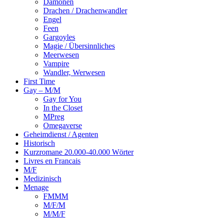
Dämonen
Drachen / Drachenwandler
Engel
Feen
Gargoyles
Magie / Übersinnliches
Meerwesen
Vampire
Wandler, Werwesen
First Time
Gay – M/M
Gay for You
In the Closet
MPreg
Omegaverse
Geheimdienst / Agenten
Historisch
Kurzromane 20.000-40.000 Wörter
Livres en Francais
M/F
Medizinisch
Menage
FMMM
M/F/M
M/M/F