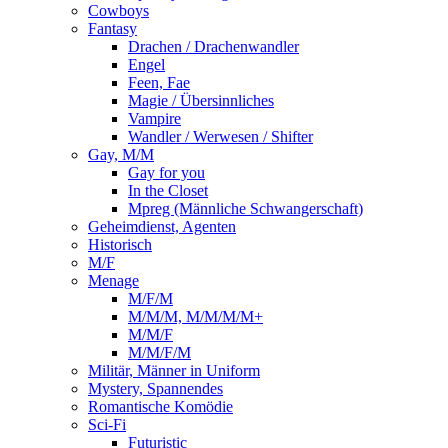
Cowboys
Fantasy
Drachen / Drachenwandler
Engel
Feen, Fae
Magie / Übersinnliches
Vampire
Wandler / Werwesen / Shifter
Gay, M/M
Gay for you
In the Closet
Mpreg (Männliche Schwangerschaft)
Geheimdienst, Agenten
Historisch
M/F
Menage
M/F/M
M/M/M, M/M/M/M+
M/M/F
M/M/F/M
Militär, Männer in Uniform
Mystery, Spannendes
Romantische Komödie
Sci-Fi
Futuristic