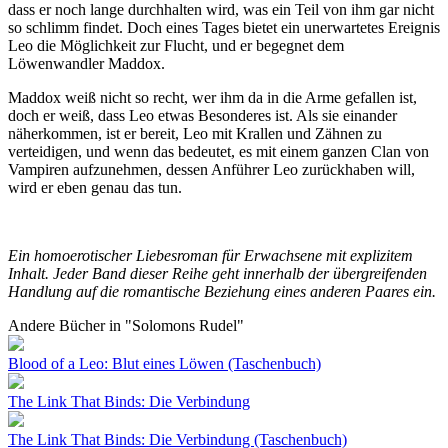
dass er noch lange durchhalten wird, was ein Teil von ihm gar nicht
so schlimm findet. Doch eines Tages bietet ein unerwartetes Ereignis
Leo die Möglichkeit zur Flucht, und er begegnet dem
Löwenwandler Maddox.
Maddox weiß nicht so recht, wer ihm da in die Arme gefallen ist,
doch er weiß, dass Leo etwas Besonderes ist. Als sie einander
näherkommen, ist er bereit, Leo mit Krallen und Zähnen zu
verteidigen, und wenn das bedeutet, es mit einem ganzen Clan von
Vampiren aufzunehmen, dessen Anführer Leo zurückhaben will,
wird er eben genau das tun.
Ein homoerotischer Liebesroman für Erwachsene mit explizitem
Inhalt. Jeder Band dieser Reihe geht innerhalb der übergreifenden
Handlung auf die romantische Beziehung eines anderen Paares
ein.
Andere Bücher in "Solomons Rudel"
Blood of a Leo: Blut eines Löwen (Taschenbuch)
The Link That Binds: Die Verbindung
The Link That Binds: Die Verbindung (Taschenbuch)