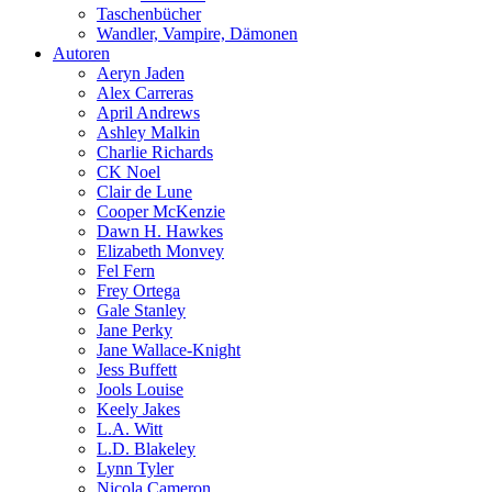
Taschenbücher
Wandler, Vampire, Dämonen
Autoren
Aeryn Jaden
Alex Carreras
April Andrews
Ashley Malkin
Charlie Richards
CK Noel
Clair de Lune
Cooper McKenzie
Dawn H. Hawkes
Elizabeth Monvey
Fel Fern
Frey Ortega
Gale Stanley
Jane Perky
Jane Wallace-Knight
Jess Buffett
Jools Louise
Keely Jakes
L.A. Witt
L.D. Blakeley
Lynn Tyler
Nicola Cameron