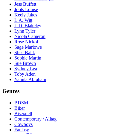
Jess Buffett
Jools Louise
Keely Jakes
L.A. Witt
L.D. Blakeley
Lynn Tyler
Nicola Cameron
Rose Nickol
Sage Marlowe
Shea Balik
Sophie Martin
Sue Brown
Sydney Lea
Toby Aden
Yamila Abraham
Genres
BDSM
Biker
Bisexuell
Contemporary / Alltag
Cowboys
Fantasy