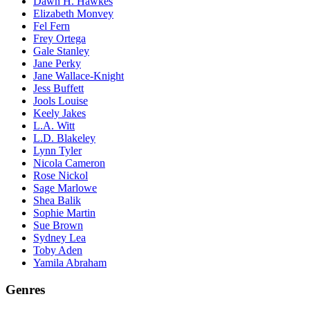
Dawn H. Hawkes
Elizabeth Monvey
Fel Fern
Frey Ortega
Gale Stanley
Jane Perky
Jane Wallace-Knight
Jess Buffett
Jools Louise
Keely Jakes
L.A. Witt
L.D. Blakeley
Lynn Tyler
Nicola Cameron
Rose Nickol
Sage Marlowe
Shea Balik
Sophie Martin
Sue Brown
Sydney Lea
Toby Aden
Yamila Abraham
Genres