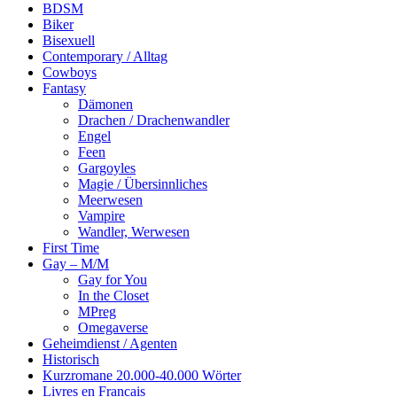
BDSM
Biker
Bisexuell
Contemporary / Alltag
Cowboys
Fantasy
Dämonen
Drachen / Drachenwandler
Engel
Feen
Gargoyles
Magie / Übersinnliches
Meerwesen
Vampire
Wandler, Werwesen
First Time
Gay – M/M
Gay for You
In the Closet
MPreg
Omegaverse
Geheimdienst / Agenten
Historisch
Kurzromane 20.000-40.000 Wörter
Livres en Francais