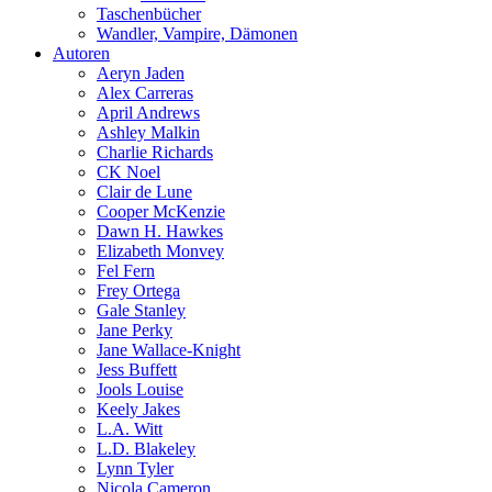
Taschenbücher
Wandler, Vampire, Dämonen
Autoren
Aeryn Jaden
Alex Carreras
April Andrews
Ashley Malkin
Charlie Richards
CK Noel
Clair de Lune
Cooper McKenzie
Dawn H. Hawkes
Elizabeth Monvey
Fel Fern
Frey Ortega
Gale Stanley
Jane Perky
Jane Wallace-Knight
Jess Buffett
Jools Louise
Keely Jakes
L.A. Witt
L.D. Blakeley
Lynn Tyler
Nicola Cameron