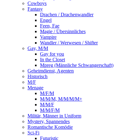
Cowboys
Fantasy
Drachen / Drachenwandler
Engel
Feen, Fae
Magie / Übersinnliches
Vampire
Wandler / Werwesen / Shifter
Gay, M/M
Gay for you
In the Closet
Mpreg (Männliche Schwangerschaft)
Geheimdienst, Agenten
Historisch
M/F
Menage
M/F/M
M/M/M, M/M/M/M+
M/M/F
M/M/F/M
Militär, Männer in Uniform
Mystery, Spannendes
Romantische Komödie
Sci-Fi
Futuristic