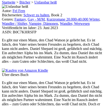
Startseite
>
Bücher
>
Unfassbar heiß
Autor:
Fel Fern
Bücherserien:
Schwer zu halten
, Book 2
Genres:
Fantasy
,
Gay - M/M
,
Kurzromane 20.000-40.000 Wörter
,
Wandler / Shifter, Vampire, Dämonen
,
Wandler, Werwesen
Veröffentlicht im Jahre:
23. Juni 2023
ASIN:
B0C7KHRSFP
Es gibt nur einen Mann, den Chad Watson je geliebt hat. Es ist
falsch, den Vater seines besten Freundes zu begehren, doch Chad
kann nicht anders. Daniel Shepard ist groß, gefährlich und mächtig.
Ein aufrechter Alpha bis ins Mark. Zu dumm, dass Daniel ihn nicht
als möglichen Partner wahrnimmt. Eine Nacht im Rausch ändert
alles – zum Guten oder Schlechten, das weiß Chad nicht.
Über dieses Buch
Es gibt nur einen Mann, den Chad Watson je geliebt hat. Es ist
falsch, den Vater seines besten Freundes zu begehren, doch Chad
kann nicht anders. Daniel Shepard ist groß, gefährlich und mächtig.
Ein aufrechter Alpha bis ins Mark. Zu dumm, dass Daniel ihn nicht
als möglichen Partner wahrnimmt. Eine Nacht im Rausch ändert
alles – zum Guten oder Schlechten, das weiß Chad nicht. Doch er