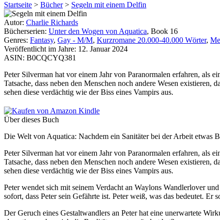
Startseite
>
Bücher
>
Segeln mit einem Delfin
Autor:
Charlie Richards
Bücherserien:
Unter den Wogen von Aquatica
, Book 16
Genres:
Fantasy
,
Gay - M/M
,
Kurzromane 20.000-40.000 Wörter
,
Me
Veröffentlicht im Jahre:
12. Januar 2024
ASIN:
B0CQCYQ381
Peter Silverman hat vor einem Jahr von Paranormalen erfahren, als ei
Tatsache, dass neben den Menschen noch andere Wesen existieren, da di
sehen diese verdächtig wie der Biss eines Vampirs aus.
Über dieses Buch
Die Welt von Aquatica: Nachdem ein Sanitäter bei der Arbeit etwas B
Peter Silverman hat vor einem Jahr von Paranormalen erfahren, als ei
Tatsache, dass neben den Menschen noch andere Wesen existieren, da di
sehen diese verdächtig wie der Biss eines Vampirs aus.
Peter wendet sich mit seinem Verdacht an Waylons Wandlerlover und w
sofort, dass Peter sein Gefährte ist. Peter weiß, was das bedeutet. Er 
Der Geruch eines Gestaltwandlers an Peter hat eine unerwartete Wir