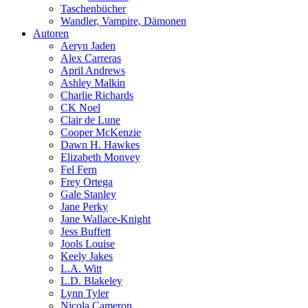
Taschenbücher
Wandler, Vampire, Dämonen
Autoren
Aeryn Jaden
Alex Carreras
April Andrews
Ashley Malkin
Charlie Richards
CK Noel
Clair de Lune
Cooper McKenzie
Dawn H. Hawkes
Elizabeth Monvey
Fel Fern
Frey Ortega
Gale Stanley
Jane Perky
Jane Wallace-Knight
Jess Buffett
Jools Louise
Keely Jakes
L.A. Witt
L.D. Blakeley
Lynn Tyler
Nicola Cameron