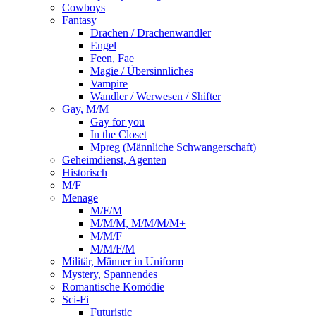
Cowboys
Fantasy
Drachen / Drachenwandler
Engel
Feen, Fae
Magie / Übersinnliches
Vampire
Wandler / Werwesen / Shifter
Gay, M/M
Gay for you
In the Closet
Mpreg (Männliche Schwangerschaft)
Geheimdienst, Agenten
Historisch
M/F
Menage
M/F/M
M/M/M, M/M/M/M+
M/M/F
M/M/F/M
Militär, Männer in Uniform
Mystery, Spannendes
Romantische Komödie
Sci-Fi
Futuristic