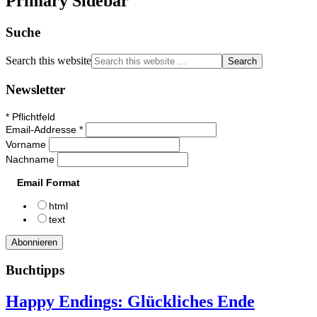
Primary Sidebar
Suche
Search this website
Newsletter
*
Pflichtfeld
Email-Addresse
*
Vorname
Nachname
Email Format
html
text
Buchtipps
Happy Endings: Glückliches Ende